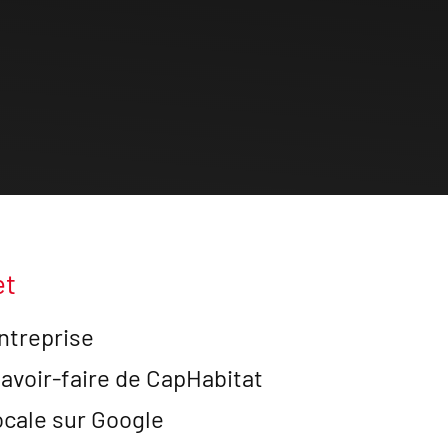
et
entreprise
savoir-faire de CapHabitat
locale sur Google