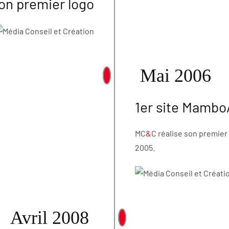
n premier logo
Mai 2006
1er site Mamb
MC
&
C réalise son premie
2005.
Avril 2008