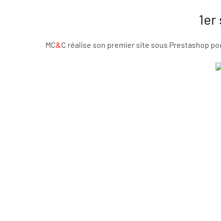
1er
MC
&
C réalise son premier site sous Prestashop po