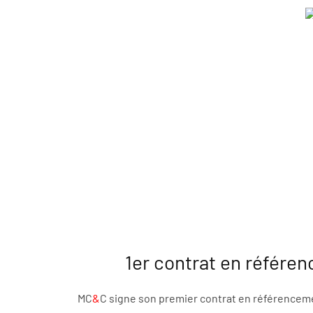
1er contrat en référe
MC
&
C signe son premier contrat en référenceme