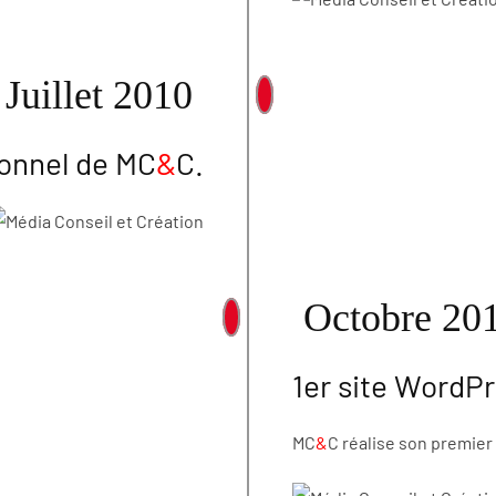
Juillet 2010
tionnel de MC
&
C.
Octobre 20
1er site WordP
MC
&
C réalise son premier