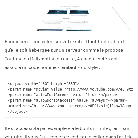
Pour insérer une vidéo sur votre site il faut tout d’abord
qu’elle soit hébergée sur un serveur comme le propose
Youtube ou Dailymotion ou autre. A chaque vidéo est
associé un code nommé «
embed
» du style :
<object width="480" height="385">

<param name="movie" value="http://www.youtube.com/v/e8F9txsH
<param name="allowFullScreen" value="true"></param>

<param name="allowscriptaccess" value="always"></param>

<embed src="http://www.youtube.com/v/e8F9txsHzQI?fs=1&amp;hl
</object>
Il est accessible par exemple via le bouton « intégrer » sur
youtube. Il vous faut copier ce code et le coller dans l’article